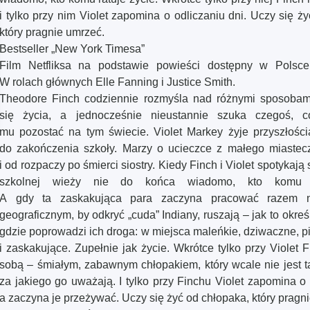
i tylko przy nim Violet zapomina o odliczaniu dni. Uczy się ż
który pragnie umrzeć.
Bestseller „New York Timesa”
Film Netfliksa na podstawie powieści dostępny w Polsce
W rolach głównych Elle Fanning i Justice Smith.
Theodore Finch codziennie rozmyśla nad różnymi sposobam
się życia, a jednocześnie nieustannie szuka czegoś, c
mu pozostać na tym świecie. Violet Markey żyje przyszłością
do zakończenia szkoły. Marzy o ucieczce z małego miastec
i od rozpaczy po śmierci siostry. Kiedy Finch i Violet spotykają
szkolnej wieży nie do końca wiadomo, kto komu r
A gdy ta zaskakująca para zaczyna pracować razem n
geograficznym, by odkryć „cuda” Indiany, ruszają – jak to okreś
gdzie poprowadzi ich droga: w miejsca maleńkie, dziwaczne, p
i zaskakujące. Zupełnie jak życie. Wkrótce tylko przy Violet
sobą – śmiałym, zabawnym chłopakiem, który wcale nie jest t
za jakiego go uważają. I tylko przy Finchu Violet zapomina o 
a zaczyna je przeżywać. Uczy się żyć od chłopaka, który pragn