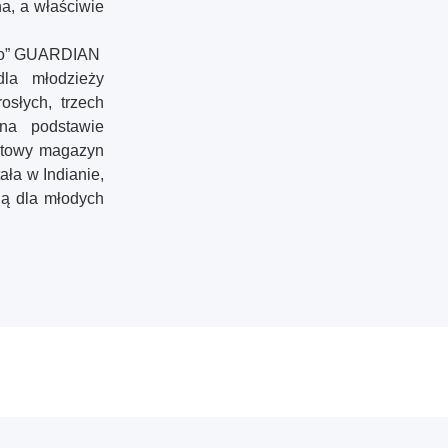
a, a właściwie
t to” GUARDIAN
dla młodzieży
osłych, trzech
 na podstawie
netowy magazyn
ała w Indianie,
ią dla młodych