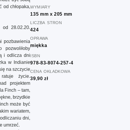
wymiary
yć od chłopaka,
135 mm x 205 mm
liczba stron
 od 28.02.20.
424
oprawa
i pozbawienia
miękka
o pozwoliłoby
isbn
 i odlicza dni
zka w Indianie
978-83-8074-257-4
 się na szczycie
cena okładkowa
atuje życie.
39,90 zł
ad projektem
la Finch – tam,
iękne, brzydkie
 Finch może być
akim wariatem,
odliczaniu dni,
ie umrzeć.