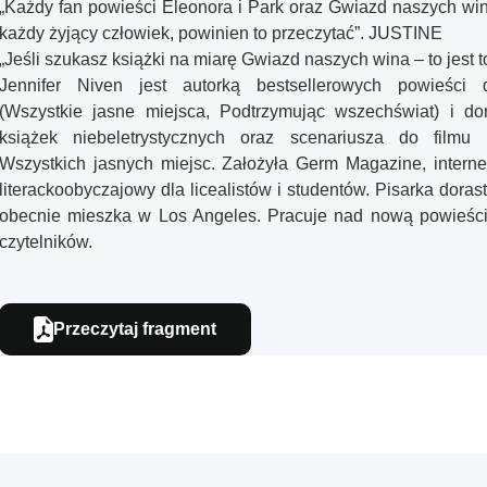
„Każdy fan powieści Eleonora i Park oraz Gwiazd naszych win
każdy żyjący człowiek, powinien to przeczytać”. JUSTINE
„Jeśli szukasz książki na miarę Gwiazd naszych wina – to jes
Jennifer Niven jest autorką bestsellerowych powieści 
(Wszystkie jasne miejsca, Podtrzymując wszechświat) i dor
książek niebeletrystycznych oraz scenariusza do filmu
Wszystkich jasnych miejsc. Założyła Germ Magazine, inter
literackoobyczajowy dla licealistów i studentów. Pisarka dorast
obecnie mieszka w Los Angeles. Pracuje nad nową powieśc
czytelników.
Przeczytaj fragment