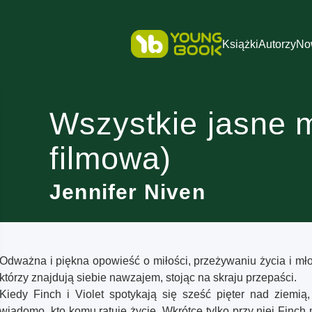
Książki
Autorzy
No
Wszystkie jasne m
filmowa)
Jennifer Niven
Odważna i piękna opowieść o miłości, przeżywaniu życia i mło
którzy znajdują siebie nawzajem, stojąc na skraju przepaści.
Kiedy Finch i Violet spotykają się sześć pięter nad ziemią
wiadomo, kto komu ratuje życie. Wkrótce tylko przy niej Finc