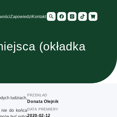
wości
Zapowiedzi
Kontakt
iejsca (okładka
przekład
dych ludziach,
Donata Olejnik
data premiery
, nie do końca
2020-02-12
h może być sobą