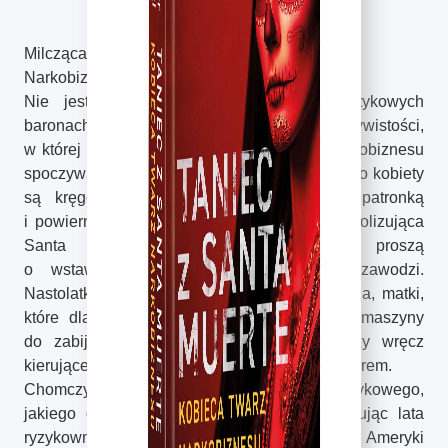
Milcząca Santa Muerte
Narkobiznes ma twarz kobiety
Nie jest to medialna opowieść o narkotykowych
baronach, lecz obraz brutalnej rzeczywistości,
w której prawdziwa władza i przetrwanie narkobiznesu
spoczywają w rękach partnerek, żon i córek. To kobiety
są kręgosłupem operacyjnym karteli. Ich patronką
i powierniczką sekretów jest La Catrina symbolizująca
Santa Muerte, której oddają hołd i proszą
o wstawiennictwo, gdy wszystko inne zawodzi.
Nastolatki uwiedzione obietnicą lepszego życia, matki,
które dla ochrony synów stają się częścią maszyny
do zabijania, oddane towarzyszki życia czy wręcz
kierujące z powodzeniem zbrodniczym procederem.
Chomczyński odsłania kulisy świata narkotykowego,
jakiego dotychczas nie znaliśmy. Wykorzystując lata
ryzykownych badań terenowych w krajach Ameryki