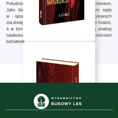
Południowej, po raz pierwszy oddaje głos kobietom.
Jako biegły powoływany przez amerykańskie sądy
w sprawach dotyczących karteli narkotykowych
ma dostęp do unikalnych dokumentów i ludzkich historii,
a w tym szokującym reportażu łączy chłodną analizę
naukową z porywającymi, intymnymi opowieściami
bohaterek.