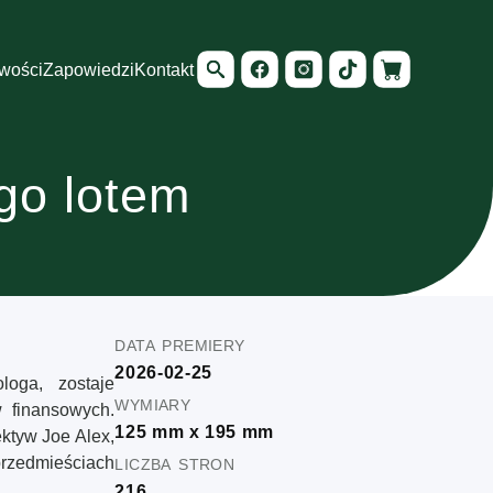
wości
Zapowiedzi
Kontakt
go lotem
data premiery
2026-02-25
loga, zostaje
wymiary
w finansowych.
125 mm x 195 mm
ktyw Joe Alex,
liczba stron
przedmieściach
216