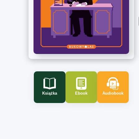
Książka
Ebook
Audiobook