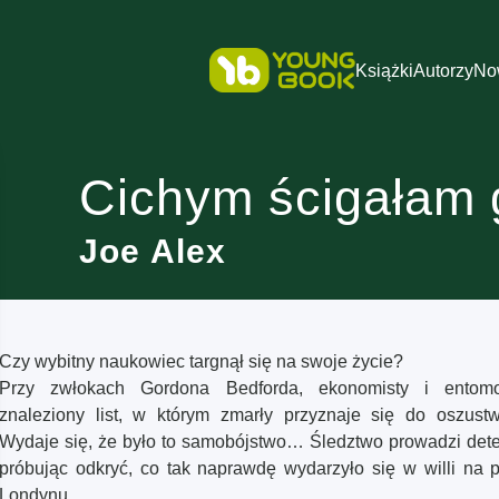
Książki
Autorzy
No
Cichym ścigałam 
Joe Alex
Czy wybitny naukowiec targnął się na swoje życie?
Przy zwłokach Gordona Bedforda, ekonomisty i entomo
znaleziony list, w którym zmarły przyznaje się do oszust
Wydaje się, że było to samobójstwo… Śledztwo prowadzi dete
próbując odkryć, co tak naprawdę wydarzyło się w willi na 
Londynu.