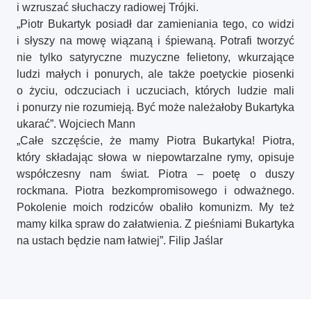
i wzruszać słuchaczy radiowej Trójki.
„Piotr Bukartyk posiadł dar zamieniania tego, co widzi
i słyszy na mowę wiązaną i śpiewaną. Potrafi tworzyć
nie tylko satyryczne muzyczne felietony, wkurzające
ludzi małych i ponurych, ale także poetyckie piosenki
o życiu, odczuciach i uczuciach, których ludzie mali
i ponurzy nie rozumieją. Być może należałoby Bukartyka
ukarać”. Wojciech Mann
„Całe szczęście, że mamy Piotra Bukartyka! Piotra,
który składając słowa w niepowtarzalne rymy, opisuje
współczesny nam świat. Piotra – poetę o duszy
rockmana. Piotra bezkompromisowego i odważnego.
Pokolenie moich rodziców obaliło komunizm. My też
mamy kilka spraw do załatwienia. Z pieśniami Bukartyka
na ustach będzie nam łatwiej”. Filip Jaślar