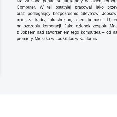
Ma za sobą ponad 30 lat kariery w takich korporac
Computer. W tej ostatniej pracował jako prze
oraz podlegający bezpośrednio Steve’owi Jobsow
m.in. za kadry, infrastrukturę, nieruchomości, IT,
na szczeblu korporacji. Jako członek zespołu Mac
z Jobsem nad stworzeniem tego komputera – od nar
premiery. Mieszka w Los Gatos w Kalifornii.