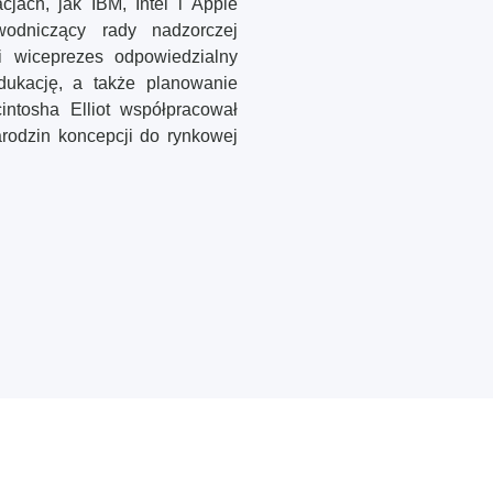
jach, jak IBM, Intel i Apple
wodniczący rady nadzorczej
i wiceprezes odpowiedzialny
 edukację, a także planowanie
intosha Elliot współpracował
odzin koncepcji do rynkowej