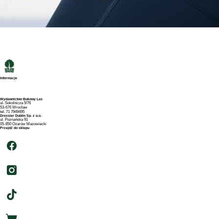
Informacje
Strona główna
Archiwum tytułów
Archiwum autorów
Polityka prywatności
Wydawnictwo Bukowy Las
ul. Sokolnicza 5/76
53-676 Wrocław
tel. 71 7949495
Dressler Dublin Sp. z o.o.
ul. Poznańska 91
05-850 Ożarów Mazowiecki
Przejdź do sklepu
swiatksiazki.pl