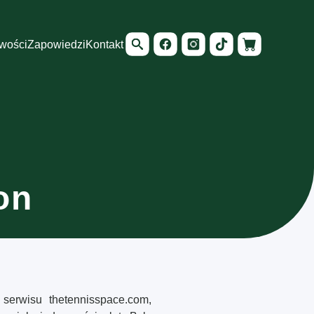
wości
Zapowiedzi
Kontakt
on
y serwisu thetennisspace.com,