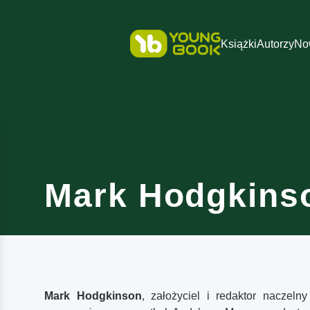
Książki
Autorzy
No
Mark Hodgkins
M
ark Hodgkinson
, założyciel i redaktor naczeln