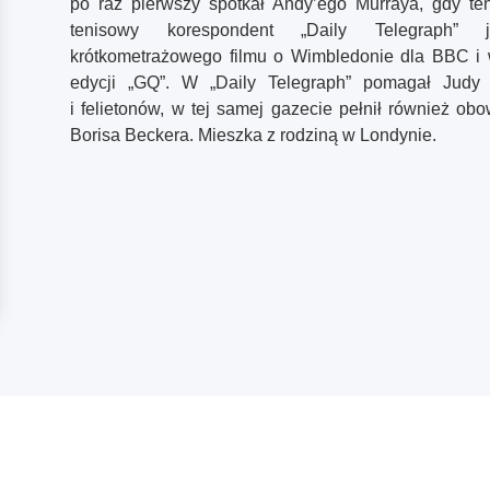
po raz pierwszy spotkał Andy’ego Murraya, gdy ten
tenisowy korespondent „Daily Telegraph” 
krótkometrażowego filmu o Wimbledonie dla BBC i w
edycji „GQ”. W „Daily Telegraph” pomagał Judy 
i felietonów, w tej samej gazecie pełnił również ob
Borisa Beckera. Mieszka z rodziną w Londynie.