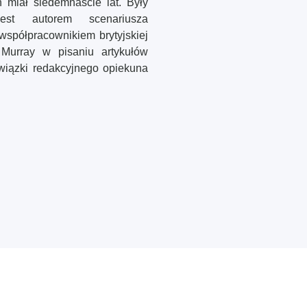
 miał siedemnaście lat. Były
jest autorem scenariusza
spółpracownikiem brytyjskiej
Murray w pisaniu artykułów
owiązki redakcyjnego opiekuna